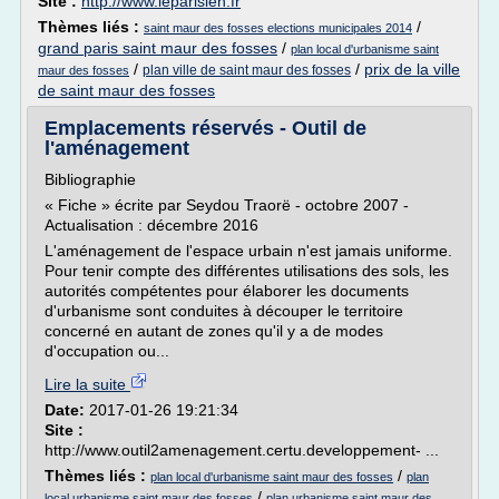
Site :
http://www.leparisien.fr
Thèmes liés :
/
saint maur des fosses elections municipales 2014
grand paris saint maur des fosses
/
plan local d'urbanisme saint
/
/
prix de la ville
plan ville de saint maur des fosses
maur des fosses
de saint maur des fosses
Emplacements réservés - Outil de
l'aménagement
Bibliographie
« Fiche » écrite par Seydou Traorë - octobre 2007 -
Actualisation : décembre 2016
L'aménagement de l'espace urbain n'est jamais uniforme.
Pour tenir compte des différentes utilisations des sols, les
autorités compétentes pour élaborer les documents
d'urbanisme sont conduites à découper le territoire
concerné en autant de zones qu'il y a de modes
d'occupation ou...
Lire la suite
Date:
2017-01-26 19:21:34
Site :
http://www.outil2amenagement.certu.developpement- ...
Thèmes liés :
/
plan local d'urbanisme saint maur des fosses
plan
/
local urbanisme saint maur des fosses
plan urbanisme saint maur des