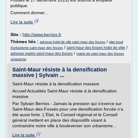
Fossés le 17 décembre 2015) est soumis à enquête
publique.
Comment donner...
Lire la suite
Site :
http://www.berrios.fr
Thèmes liés :
/
adresse hotel de ville saint maur des fosses
plan local
/
/
saint maur des fosses hotel de ville
d'urbanisme saint maur des fosses
/
adresse mairie saint maur des fosses
mairie de saint maur des fosses
urbanisme
Saint-Maur résiste à la densification
massive | Sylvain ...
Saint-Maur résiste à la densification massive
Accueil Actualités Saint-Maur résiste à la densification
massive
Par Sylvain Berrios - Jamais la pression qui s'exerce sur
Saint-Maur-des-Fossés pour une densification forcée n'a
été aussi forte. L'Etat, le Conseil régional et le Conseil
général mettent en place des dispositifs visant à
contraindre notre ville à bouleverser son urbanisme...
Lire la suite