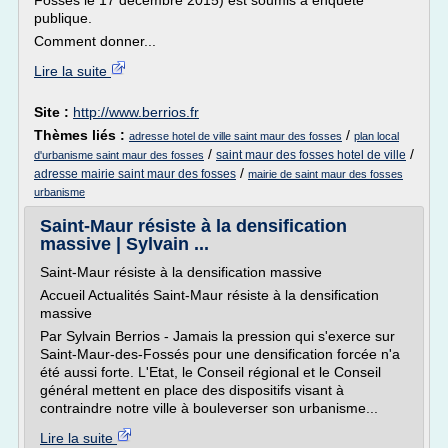
Fossés le 17 décembre 2015) est soumis à enquête
publique.
Comment donner...
Lire la suite
Site :
http://www.berrios.fr
Thèmes liés :
/
adresse hotel de ville saint maur des fosses
plan local
/
/
saint maur des fosses hotel de ville
d'urbanisme saint maur des fosses
/
adresse mairie saint maur des fosses
mairie de saint maur des fosses
urbanisme
Saint-Maur résiste à la densification
massive | Sylvain ...
Saint-Maur résiste à la densification massive
Accueil Actualités Saint-Maur résiste à la densification
massive
Par Sylvain Berrios - Jamais la pression qui s'exerce sur
Saint-Maur-des-Fossés pour une densification forcée n'a
été aussi forte. L'Etat, le Conseil régional et le Conseil
général mettent en place des dispositifs visant à
contraindre notre ville à bouleverser son urbanisme...
Lire la suite