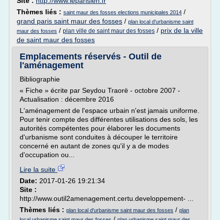
Site :
http://www.leparisien.fr
Thèmes liés :
/
saint maur des fosses elections municipales 2014
grand paris saint maur des fosses
/
plan local d'urbanisme saint
/
/
prix de la ville
plan ville de saint maur des fosses
maur des fosses
de saint maur des fosses
Emplacements réservés - Outil de
l'aménagement
Bibliographie
« Fiche » écrite par Seydou Traorë - octobre 2007 -
Actualisation : décembre 2016
L'aménagement de l'espace urbain n'est jamais uniforme.
Pour tenir compte des différentes utilisations des sols, les
autorités compétentes pour élaborer les documents
d'urbanisme sont conduites à découper le territoire
concerné en autant de zones qu'il y a de modes
d'occupation ou...
Lire la suite
Date:
2017-01-26 19:21:34
Site :
http://www.outil2amenagement.certu.developpement- ...
Thèmes liés :
/
plan local d'urbanisme saint maur des fosses
plan
/
local urbanisme saint maur des fosses
plan urbanisme saint maur des